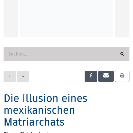
Die kl
Terri F
KINDE
«
»
Die Illusion eines
mexikanischen
Matriarchats