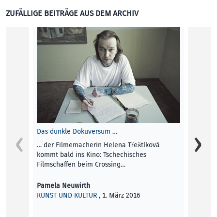
Terri F
ZUFÄLLIGE BEITRÄGE AUS DEM ARCHIV
KINDE
Das dunkle Dokuversum …
… der Filmemacherin Helena Třeštíková
Gleich
kommt bald ins Kino: Tschechisches
Filmschaffen beim Crossing…
Das Ko
trifft
zur Di
Pamela Neuwirth
KUNST UND KULTUR
, 1. März 2016
Conny 
KUNST