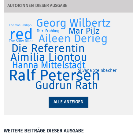
AUTOR:INNEN DIESER AUSGABE
Georg Wilbertz
Thomas Philipp
red
Mar Pilz
Terri Frühling
Aileen Derieg
The Slow Dude
Die Referentin
Aimilia Liontou
Hanna Mittelstädt
Ralf Petersen
Silvana Steinbacher
Gudrun Rath
ALLE ANZEIGEN
WEITERE BEITRÄGE DIESER AUSGABE