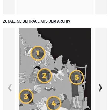
ZUFÄLLIGE BEITRÄGE AUS DEM ARCHIV
Was is
Die An
widmet
ersten
Gabrie
KUNST