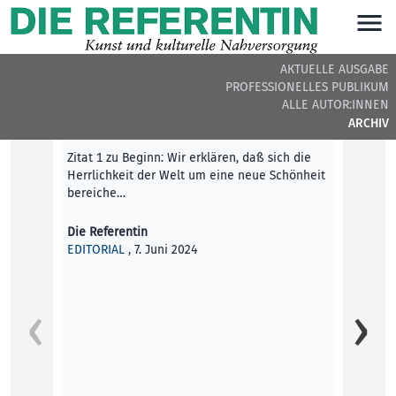
AKTUELLE AUSGABE
PROFESSIONELLES PUBLIKUM
DIE REFERENTIN #36 - BEITRÄGE DER AUSGABE
ALLE AUTOR:INNEN
ARCHIV
Editorial
Zitat 1 zu Beginn: Wir erklären, daß sich die
Herrlichkeit der Welt um eine neue Schönheit
bereiche…
Die Referentin
EDITORIAL
, 7. Juni 2024
Profes
Die Ki
Anatol 
Profes
Claus 
KUNST