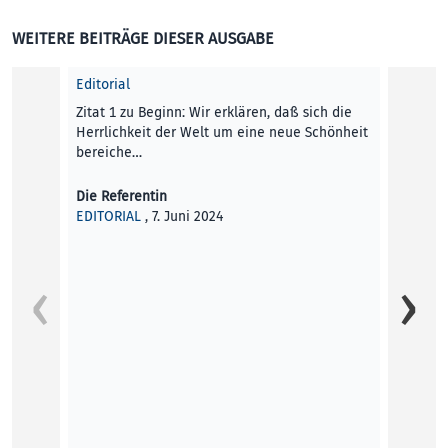
WEITERE BEITRÄGE DIESER AUSGABE
Editorial
Zitat 1 zu Beginn: Wir erklären, daß sich die
Herrlichkeit der Welt um eine neue Schönheit
bereiche…
Die Referentin
EDITORIAL
, 7. Juni 2024
Profes
Die Ki
Anatol 
Profes
Claus 
KUNST