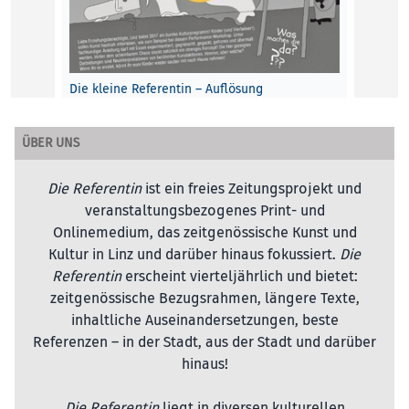
Die kleine Referentin – Auflösung
1 Hermann Nitsch – „Orgien Mysterien
Theater“ 2 VALIE EXPORT – „TAPP- und
ÜBER UNS
TASTKINO“ 3 Günther Brus …
Die Referentin
ist ein freies Zeitungsprojekt und
Terri Frühling/Elke Punkt Fleisch
KINDER
, 1. März 2017
veranstaltungsbezogenes Print- und
Onlinemedium, das zeitgenössische Kunst und
Kultur in Linz und darüber hinaus fokussiert.
Die
Referentin
erscheint vierteljährlich und bietet:
zeitgenössische Bezugsrahmen, längere Texte,
inhaltliche Auseinandersetzungen, beste
Referenzen – in der Stadt, aus der Stadt und darüber
hinaus!
Die Referentin
liegt in diversen kulturellen