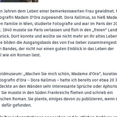
tzten Jahren dem Leben einer bemerkenswerten Frau gewidmet.
otografin Madam D’Ora zugewandt. Dora Kallmus, so hieß Mad
Familie in Wien, studierte Fotografie und war im Paris der 2
1940 musste sie Paris verlassen und floh in den „freien“ Land
rück. Dort konnte und wollte sie nicht mehr an ihr altes Lebe
te bilden die Ausgangsbasis des von Eva Geber zusammengest
andes, der nicht nur einen guten Einblick in das Leben der
l wie ein Roman liest.
oldmuseum: „Machen Sie mich schön, Madame d’Ora“, kuratie
grafin d’Ora – Dora Kallmus – hatte ich bereits vor etwa 20 
entdeckte an den Wänden sehr interessante Sprüche oder Aphori
 Sie musste in den Süden Frankreichs fliehen und schrieb ein
schen Roman. Sie plante, einiges davon zu publizieren, wenn 
g dafür gefunden.