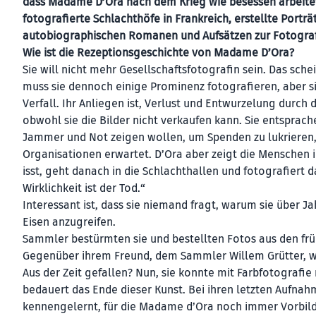
dass Madame D’Ora nach dem Krieg wie besessen arbeitete
fotografierte Schlachthöfe in Frankreich, erstellte Portr
autobiographischen Romanen und Aufsätzen zur Fotografie
Wie ist die Rezeptionsgeschichte von Madame D’Ora?
Sie will nicht mehr Gesellschaftsfotografin sein. Das schei
muss sie dennoch einige Prominenz fotografieren, aber si
Verfall. Ihr Anliegen ist, Verlust und Entwurzelung durch 
obwohl sie die Bilder nicht verkaufen kann. Sie entsprac
Jammer und Not zeigen wollen, um Spenden zu lukrieren, o
Organisationen erwartet. D’Ora aber zeigt die Menschen in 
isst, geht danach in die Schlachthallen und fotografiert da
Wirklichkeit ist der Tod.“
Interessant ist, dass sie niemand fragt, warum sie über J
Eisen anzugreifen.
Sammler bestürmten sie und bestellten Fotos aus den frühe
Gegenüber ihrem Freund, dem Sammler Willem Grütter, wa
Aus der Zeit gefallen? Nun, sie konnte mit Farbfotografie
bedauert das Ende dieser Kunst. Bei ihren letzten Aufnah
kennengelernt, für die Madame d’Ora noch immer Vorbild 