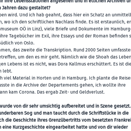
dir ihre Lebensstationen angesehen und in etlichen Archiven u
n Jahren dazu gestaltet?
en wird. Und ich hab geahnt, dass hier ein Schatz an unmittel
 wo ich den schriftlichen Nachlass finde. Es ist erstaunlich, er 
desmuseum OÖ in Linz), viele Briefe und Dokumente im Hamburg
hre Tagebücher im Exil, ihre Essays und der Roman befinden s
üdlich von Oslo.
men, das zweite die Transkription. Rund 2000 Seiten umfasste
betreffen, um den es mir geht. Nämlich wie die Shoah das Lebe
en Lebens ist es nicht, was Dora Kallmus erschüttert. Es ist di
 lebt.
ch viel Material in Horten und in Hamburg. Ich plante die Reis
ste in die Archive der Departements gehen, ich wollte ihre
 dann kam Corona. Das ergab Zeit- und Geldverlust.
 wurde von dir sehr umsichtig aufbereitet und in Szene gesetzt
underbaren Sog und man taucht durch die Schriftstücke in die
ch die Geschichte ihres Grenzübertritts vom besetzten Frankrei
 eine Kurzgeschichte eingearbeitet hatte und von dir wieder