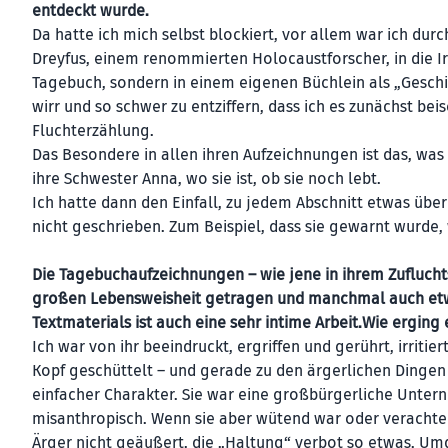
entdeckt wurde.
Da hatte ich mich selbst blockiert, vor allem war ich du
Dreyfus, einem renommierten Holocaustforscher, in die Irr
Tagebuch, sondern in einem eigenen Büchlein als „Geschi
wirr und so schwer zu entziffern, dass ich es zunächst be
Fluchterzählung.
Das Besondere in allen ihren Aufzeichnungen ist das, was s
ihre Schwester Anna, wo sie ist, ob sie noch lebt.
Ich hatte dann den Einfall, zu jedem Abschnitt etwas über
nicht geschrieben. Zum Beispiel, dass sie gewarnt wurde
Die Tagebuchaufzeichnungen – wie jene in ihrem Zuflucht
großen Lebensweisheit getragen und manchmal auch etwas
Textmaterials ist auch eine sehr intime Arbeit.Wie erging
Ich war von ihr beeindruckt, ergriffen und gerührt, irritie
Kopf geschüttelt – und gerade zu den ärgerlichen Dingen
einfacher Charakter. Sie war eine großbürgerliche Unterne
misanthropisch. Wenn sie aber wütend war oder verachtend,
Ärger nicht geäußert, die „Haltung“ verbot so etwas. Umg