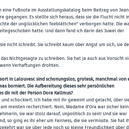
rch eine Fußnote im Ausstellungskatalog beim Beitrag von Jea
e gegangen. Es stellte sich heraus, dass sie die Flucht nicht i
chte der unglücklichen Teeblättchen“ verborgen hatte. Die wa
iseitegeschoben hatte. Und dann fand ich darin das Juwel der
ie nicht schreibt. Sie schreibt kaum über Angst um sich, sie d
 das Nichtgesagte zu schreiben. Sie hat ja auch aus Vorsicht vi
, wenn Verhaftungen drohten.
sort in Lalouvesc sind schonungslos, grotesk, manchmal von 
 borniert. Die Aufbereitung dieses sehr persönlichen
 es dir mit der Person Dora Kallmus?
rt und schockiert. Ich habe mit ihr geweint und gelacht, über si
 am meisten recherchiert. Nein, Madame d’Ora war sicher kein
hmerin, sie war stolz darauf, unpolitisch zu sein! Und sie war
 so ging es ihr eher um Fairness, die sie vermisste. Sie hat i
ekehrt war sie über jede noch so kleine Freundlichkeit über d