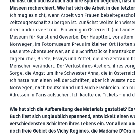
Du hast dich buchstäblich auf ihre Spuren begeben, hast 
Museen recherchiert. Wie hat sich die Arbeit in den letzte
Ich mag es nicht, wenn Arbeit von Frauen beiseitegeschob
Zeitzeugenschaft zu bergen ist. Zunächst wollte ich wissen,
drei Ländern verstreut. Ein wenig in Österreich (im Lan
Museum für Kunst und Gewerbe. Der Hauptteil, vor allem i
Norwegen, im Fotomuseum Preus im kleinen Ort Horten s
Das erste Abenteuer war, an die Schriftstücke heranzukom
Tagebücher, Briefe, Essays und Zettel, die den Zeitraum 
Menschen verändert. Der Verlust ihres Ateliers, ihres vorig
Sorge, die Angst um ihre Schwester Anna, die in Österreich
Ich hatte nun einen Teil der Schriften, aber ich wusste no
Norwegen, nach Deutschland und auch Frankreich. Ich mus
Adressen in Paris aufsuchen. Ich kaufte die Tickets – und
Wie hat sich die Aufbereitung des Materials gestaltet? Es
Buch liest sich unglaublich spannend, entwickelt einen w
verschiedensten Schichten ihres Lebens ein. Vor allem au
noch freie Gebiet des Vichy Regimes, die Madame D’Ora in