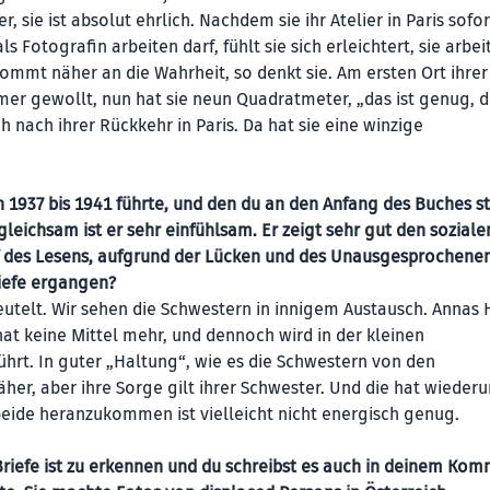
 sie ist absolut ehrlich. Nachdem sie ihr Atelier in Paris sofo
Fotografin arbeiten darf, fühlt sie sich erleichtert, sie arbei
mmt näher an die Wahrheit, so denkt sie. Am ersten Ort ihrer
mmer gewollt, nun hat sie neun Quadratmeter, „das ist genug, d
h nach ihrer Rückkehr in Paris. Da hat sie eine winzige
n 1937 bis 1941 führte, und den du an den Anfang des Buches ste
d gleichsam ist er sehr einfühlsam. Er zeigt sehr gut den soziale
f des Lesens, aufgrund der Lücken und des Unausgesprochenen
riefe ergangen?
eutelt. Wir sehen die Schwestern in innigem Austausch. Annas 
 hat keine Mittel mehr, und dennoch wird in der kleinen
hrt. In guter „Haltung“, wie es die Schwestern von den
r, aber ihre Sorge gilt ihrer Schwester. Und die hat wieder
 beide heranzukommen ist vielleicht nicht energisch genug.
riefe ist zu erkennen und du schreibst es auch in deinem Kom