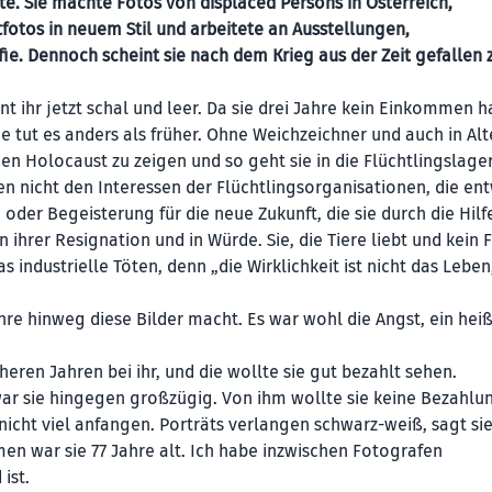
. Sie machte Fotos von displaced Persons in Österreich,
ätfotos in neuem Stil und arbeitete an Ausstellungen,
. Dennoch scheint sie nach dem Krieg aus der Zeit gefallen z
nt ihr jetzt schal und leer. Da sie drei Jahre kein Einkommen h
e tut es anders als früher. Ohne Weichzeichner und auch in Alt
den Holocaust zu zeigen und so geht sie in die Flüchtlingslager
hen nicht den Interessen der Flüchtlingsorganisationen, die en
der Begeisterung für die neue Zukunft, die sie durch die Hilf
ihrer Resignation und in Würde. Sie, die Tiere liebt und kein F
s industrielle Töten, denn „die Wirklichkeit ist nicht das Leben
ahre hinweg diese Bilder macht. Es war wohl die Angst, ein hei
ren Jahren bei ihr, und die wollte sie gut bezahlt sehen.
r sie hingegen großzügig. Von ihm wollte sie keine Bezahlu
 nicht viel anfangen. Porträts verlangen schwarz-weiß, sagt si
men war sie 77 Jahre alt. Ich habe inzwischen Fotografen
ist.