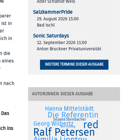
nd
Alter Schl8hof Wels
SalzkammerPride
barer
29. August 2026 13:00
ist in
Bad Ischl
er
Sonic Saturdays
ich in
12. September 2026 11:00
Anton Bruckner Privatuniversität
n die
n eines
WEITERE TERMINE DIESER AUSGABE
e
en nach
AUTOR:INNEN DIESER AUSGABE
Hanna Mittelstädt
Die Referentin
. Das
Silvana Steinbacher
red
Georg Wilbertz
Terri Frühling
ch ins
Ralf Petersen
Aimilia Liontou