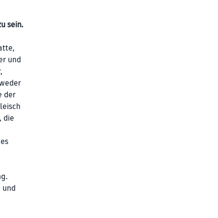
u sein.
atte,
er und
,
tweder
e der
leisch
, die
ßes
ng.
e und