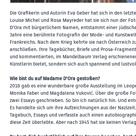
Die Grafikerin und Autorin Eva Geber hat sich in den le
Louise Michel und Rosa Mayreder hat sie sich nun der F
D’Ora mit bürgerlichem Namen, entstammt einer jüdischen 
Jahre eine berühmte Fotografin der Mode- und Kunstwelt. 
Frankreichs. Nach dem Krieg kehrte sie nach Österreich zu
anschließen. Ihre Tagebücher, Briefe und Prosa-Fragmen
und kommentierten, im Mandelbaum Verlag erschienenen B
Künstlerin bietet, sondern sich auch spannend und lustvol
Wie bist du auf Madame D’Ora gestoßen?
2018 gab es eine wunderbare große Ausstellung im Leop
Monika Faber und Magdalena Vuković. Über die große Foto
zwei Essays geschrieben. So bin ich natürlich hin. Und 
Es handelte sich um ihre Aufzeichnungen aus der Nazizeit.
Tagebuch, Essays und verfasste auch einen autobiographi
diese Zeit überlebte. Aber nach 1945 hat sie keinen Verla