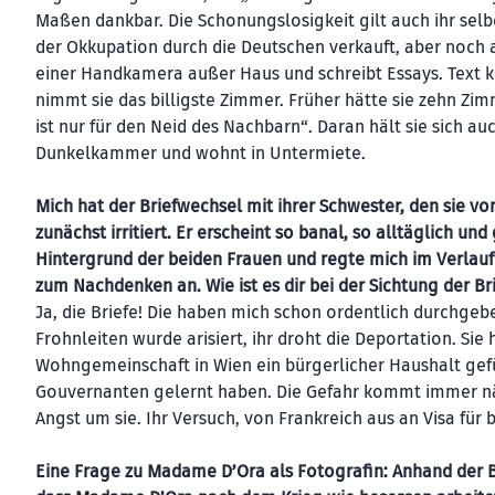
Maßen dankbar. Die Schonungslosigkeit gilt auch ihr selber,
der Okkupation durch die Deutschen verkauft, aber noch als 
einer Handkamera außer Haus und schreibt Essays. Text ko
nimmt sie das billigste Zimmer. Früher hätte sie zehn Zi
ist nur für den Neid des Nachbarn“. Daran hält sie sich auc
Dunkelkammer und wohnt in Untermiete.
Mich hat der Briefwechsel mit ihrer Schwester, den sie vo
zunächst irritiert. Er erscheint so banal, so alltäglich un
Hintergrund der beiden Frauen und regte mich im Verlau
zum Nachdenken an. Wie ist es dir bei der Sichtung der B
Ja, die Briefe! Die haben mich schon ordentlich durchgeb
Frohnleiten wurde arisiert, ihr droht die Deportation. Sie
Wohngemeinschaft in Wien ein bürgerlicher Haushalt gefü
Gouvernanten gelernt haben. Die Gefahr kommt immer nähe
Angst um sie. Ihr Versuch, von Frankreich aus an Visa für
Eine Frage zu Madame D’Ora als Fotografin: Anhand der B