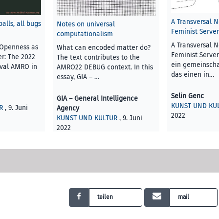
A Transversal N
lls, all bugs
Notes on universal
Feminist Server
computationalism
A Transversal N
 Openness as
What can encoded matter do?
Feminist Server
r: The 2022
The text contributes to the
ein gemeinschaf
tival AMRO in
AMRO22 DEBUG context. In this
das einen in…
essay, GIA – …
Selin Genc
GIA – General Intelligence
KUNST UND KU
R
, 9. Juni
Agency
2022
KUNST UND KULTUR
, 9. Juni
2022
teilen
mail