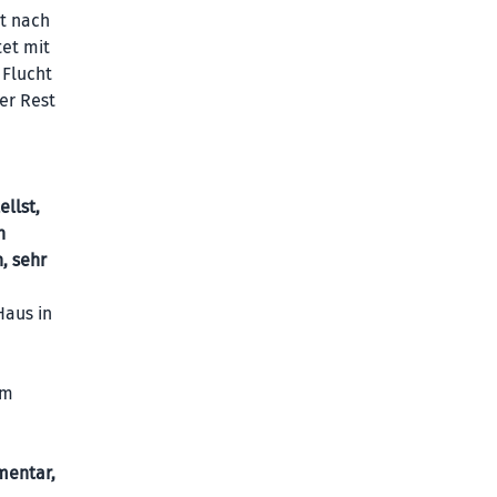
rt nach
tet mit
 Flucht
er Rest
llst,
n
, sehr
Haus in
um
mentar,