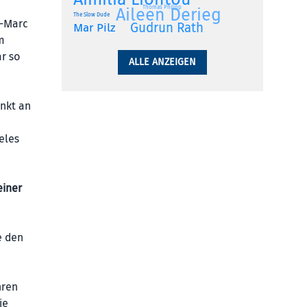
Aileen Derieg
Thomas Philipp
The Slow Dude
n-Marc
Gudrun Rath
Mar Pilz
m
r so
ALLE ANZEIGEN
enkt an
eles
einer
e den
hren
ie