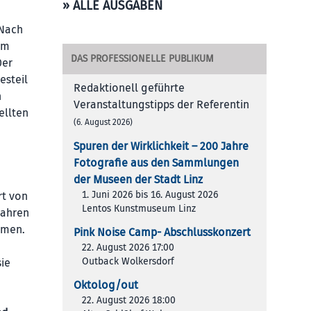
» ALLE AUSGABEN
 Nach
am
DAS PROFESSIONELLE PUBLIKUM
0er
esteil
Redaktionell geführte
n
Veranstaltungstipps der Referentin
ellten
(6. August 2026)
Spuren der Wirklichkeit – 200 Jah­re
Foto­gra­fie aus den Samm­lun­gen
der Muse­en der Stadt Linz
1. Juni 2026 bis 16. August 2026
rt von
Lentos Kunstmuseum Linz
Jahren
smen.
Pink Noise Camp- Abschlusskonzert
22. August 2026 17:00
Outback Wolkersdorf
sie
Oktolog/out
22. August 2026 18:00