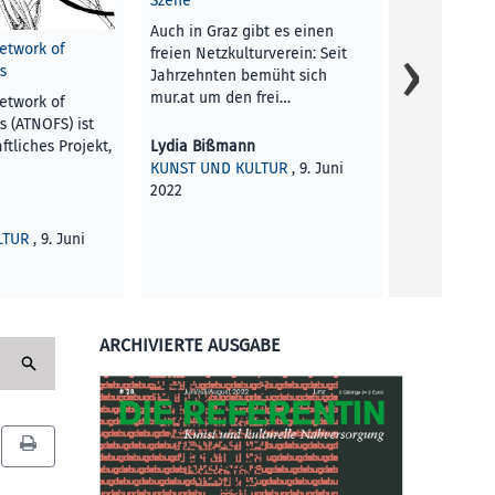
Szene
Seefrachtco
Auch in Graz gibt es einen
Herbert-Baye
etwork of
freien Netzkulturverein: Seit
das…
s
Jahrzehnten bemüht sich
mur.at um den frei…
etwork of
red
s (ATNOFS) ist
RUBRIK
, 9. 
tliches Projekt,
Lydia Bißmann
KUNST UND KULTUR
, 9. Juni
2022
LTUR
, 9. Juni
ARCHIVIERTE AUSGABE