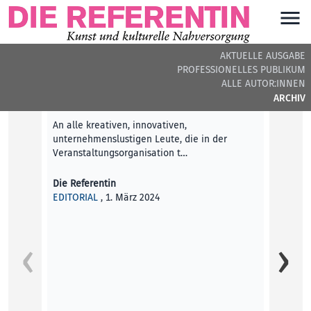
AKTUELLE AUSGABE
PROFESSIONELLES PUBLIKUM
DIE REFERENTIN #35 - BEITRÄGE DER AUSGABE
ALLE AUTOR:INNEN
ARCHIV
Editorial
An alle kreativen, innovativen,
unternehmenslustigen Leute, die in der
Veranstaltungsorganisation t…
Die Referentin
EDITORIAL
, 1. März 2024
At the
Englis
below!
komme
Davide