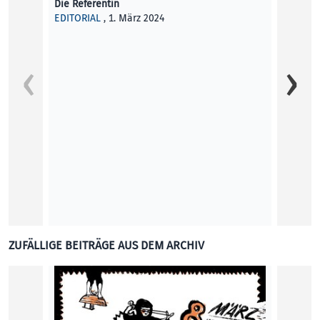
Die Referentin
EDITORIAL
, 1. März 2024
At the
Englis
below!
komme
Davide
KUNST
ZUFÄLLIGE BEITRÄGE AUS DEM ARCHIV