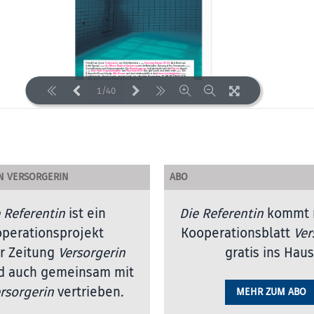
1/40
LOADING PAGES 22% ...
N VERSORGERIN
ABO
 Referentin
ist ein
Die Referentin
kommt 
perationsprojekt
Kooperationsblatt
Ver
r Zeitung
Versorgerin
gratis ins Haus
d auch gemeinsam mit
rsorgerin
vertrieben
.
MEHR ZUM ABO