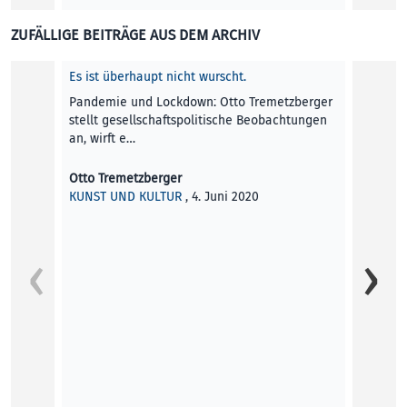
ZUFÄLLIGE BEITRÄGE AUS DEM ARCHIV
Es ist überhaupt nicht wurscht.
Pandemie und Lockdown: Otto Tremetzberger
stellt gesellschafts­politische Beobachtungen
an, wirft e…
Otto Tremetzberger
KUNST UND KULTUR
, 4. Juni 2020
Eine s
Die Re
eine S
frühe 
Eva Sc
KUNST