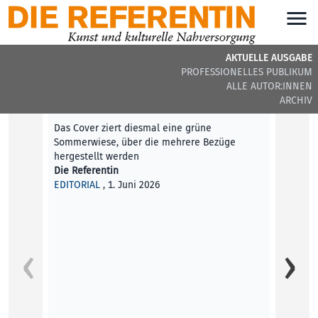
AKTUELLE AUSGABE
PROFESSIONELLES PUBLIKUM
DIE REFERENTIN #44 - AKTUELLE BEITRÄGE
ALLE AUTOR:INNEN
ARCHIV
Editorial
Das Cover ziert diesmal eine grüne
Sommerwiese, über die mehrere Bezüge
hergestellt werden
Die Referentin
EDITORIAL
, 1. Juni 2026
Was ka
Im Kun
Netzku
Aimili
KUNST