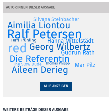
AUTOR:INNEN DIESER AUSGABE
Silvana Steinbacher
Aimilia Liontou
Ralf Petersen
Hanna Mittelstädt
Terri Frühling
red
Georg Wilbertz
Gudrun Rath
Die Referentin
Thomas Philipp
Mar Pilz
The Slow Dude
Aileen Derieg
ALLE ANZEIGEN
WEITERE BEITRÄGE DIESER AUSGABE