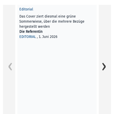
Editorial
Das Cover ziert diesmal eine grüne
Sommerwiese, über die mehrere Bezüge
hergestellt werden
Die Referentin
EDITORIAL
, 1. Juni 2026
Was ka
Im Kun
Netzku
Aimili
KUNST