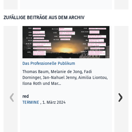
ZUFÄLLIGE BEITRÄGE AUS DEM ARCHIV
Das Professionelle Publikum
Thomas Baum, Melanie de Jong, Fadi
Dorninger, Jan-Nahuel Jenny, Aimilia Liontou,
Ilona Roth und Mar…
Vertra
the c
red
TERMINE
, 1. März 2024
Previe
Art Me
Interv
Katja 