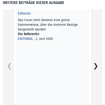
WEITERE BEITRÄGE DIESER AUSGABE
Editorial
Das Cover ziert diesmal eine grüne
Sommerwiese, über die mehrere Bezüge
hergestellt werden
Die Referentin
EDITORIAL
, 1. Juni 2026
Was ka
Im Kun
Netzku
Aimili
KUNST