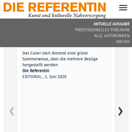
AKTUELLE AUSGABE
PROFESSIONELLES PUBLIKUM
DIE REFERENTIN #44 - AKTUELLE BEITRÄGE
ALLE AUTOR:INNEN
ARCHIV
Editorial
Das Cover ziert diesmal eine grüne
Sommerwiese, über die mehrere Bezüge
hergestellt werden
Die Referentin
EDITORIAL
, 1. Juni 2026
Was ka
Im Kun
Netzku
Aimili
KUNST