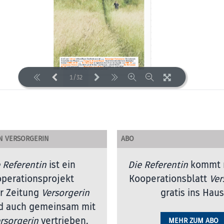
1/32
LOADING PAGES 40% ...
N VERSORGERIN
ABO
 Referentin
ist ein
Die Referentin
kommt 
perationsprojekt
Kooperationsblatt
Ver
r Zeitung
Versorgerin
gratis ins Haus
d auch gemeinsam mit
rsorgerin
vertrieben
.
MEHR ZUM ABO