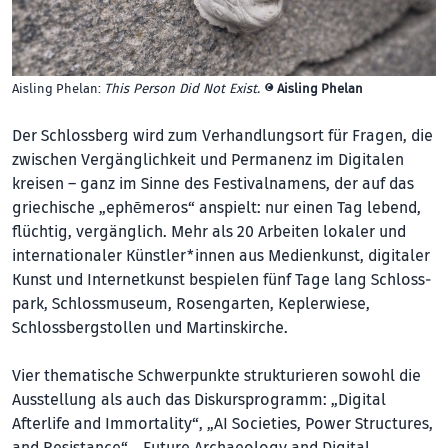
Aisling Phelan:
This Person Did Not Exist.
©
Aisling Phelan
Der Schlossberg wird zum Verhandlungsort für Fragen, die
zwischen Vergänglichkeit und Permanenz im Digitalen
kreisen – ganz im Sinne des Festivalnamens, der auf das
griechische „ephē­me­ros“ anspielt: nur einen Tag lebend,
flüch­tig, vergänglich. Mehr als 20 Arbeiten lokaler und
internationaler Künst­ler*innen aus Medienkunst, digitaler
Kunst und Internetkunst bespielen fünf Tage lang Schloss­
park, Schlossmuseum, Rosengarten, Kepler­wiese,
Schlossbergstollen und Martinskirche.
Vier thematische Schwerpunkte strukturieren sowohl die
Ausstellung als auch das Diskursprogramm: „Digital
Afterlife and Im­mortality“, „AI Societies, Power Struc­tures,
and Resistance“, „Future Archaeology and Digital