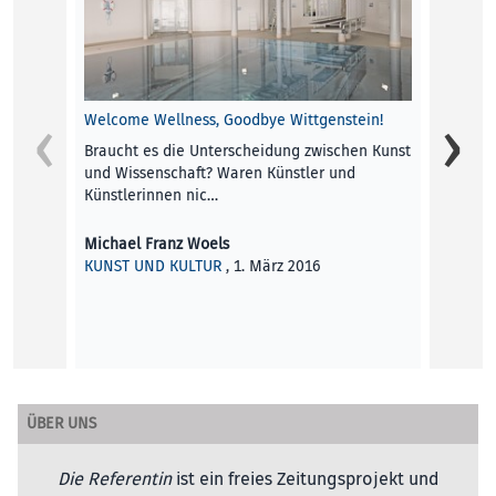
Das Pr
Wirklic
Produk
Profes
Welcome Wellness, Goodbye Wittgenstein!
red
Braucht es die Unterscheidung zwischen Kunst
TERMI
und Wissenschaft? Waren Künstler und
Künstlerinnen nic…
Michael Franz Woels
KUNST UND KULTUR
, 1. März 2016
ÜBER UNS
Die Referentin
ist ein freies Zeitungsprojekt und