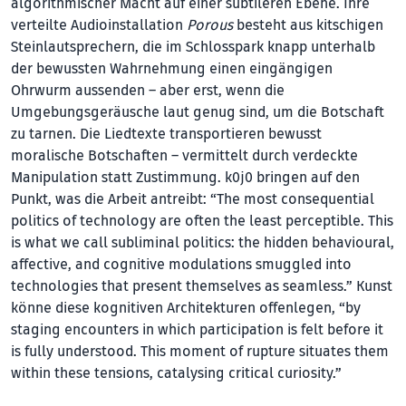
algorithmischer Macht auf einer subtileren Ebene. Ihre
verteilte Audioinstallation
Porous
besteht aus kitschigen
Steinlautsprechern, die im Schlosspark knapp unterhalb
der bewussten Wahrnehmung einen eingängigen
Ohrwurm aussenden – aber erst, wenn die
Umgebungsgeräusche laut genug sind, um die Botschaft
zu tarnen. Die Liedtexte transportieren bewusst
moralische Botschaften – vermittelt durch verdeckte
Manipulation statt Zustimmung. k0j0 bringen auf den
Punkt, was die Arbeit antreibt: “The most consequential
politics of technology are of­ten the least perceptible. This
is what we call subliminal politics: the hidden behavioural,
affective, and cognitive modulations smuggled into
technologies that present themselves as seamless.” Kunst
könne diese kognitiven Architekturen offenlegen, “by
staging encounters in which participation is felt before it
is fully understood. This moment of rupture situates them
within these tensions, catalysing critical curiosity.”