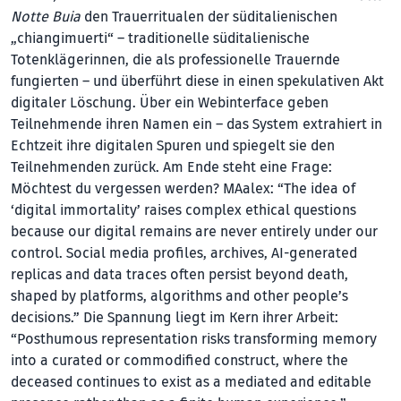
Notte Buia
den Trauerritualen der süditalienischen
„chiangimuerti“ – traditionelle süditalienische
Totenklägerinnen, die als professionelle Trauernde
fungierten – und überführt diese in einen spekulativen Akt
digitaler Löschung. Über ein Webinterface geben
Teilnehmende ihren Namen ein – das System extrahiert in
Echtzeit ihre digitalen Spuren und spiegelt sie den
Teilnehmenden zurück. Am Ende steht eine Frage:
Möchtest du vergessen werden? MAalex: “The idea of
‘digital immortality’ raises complex ethical questions
because our di­gital remains are never entirely under our
control. Social media profiles, archives, AI-generated
replicas and data traces often persist beyond death,
shaped by platforms, algorithms and other people’s
decisions.” Die Spannung liegt im Kern ihrer Arbeit:
“Posthumous representation risks transforming memory
into a curated or commodified construct, where the
deceased con­tinues to exist as a mediated and editable