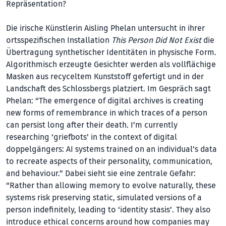
Repräsentation?
Die irische Künstlerin Aisling Phelan untersucht in ihrer
ortsspezifischen Installation
This Person Did Not Exist
die
Übertragung synthetischer Identitäten in physische Form.
Algorithmisch erzeugte Gesichter wer­den als vollflächige
Masken aus recyceltem Kunststoff gefertigt und in der
Landschaft des Schlossbergs platziert. Im Gespräch sagt
Phelan: “The emergence of digital archives is creating
new forms of remembrance in which traces of a person
can persist long after their death. I’m currently
researching ‘griefbots’ in the context of di­gital
doppelgängers: AI systems trained on an individual’s data
to recreate aspects of their personality, communication,
and behaviour.” Dabei sieht sie eine zentrale Gefahr:
“Rather than allowing memory to evolve naturally, these
systems risk preserving static, simulated versions of a
person indefinitely, leading to ‘identity stasis’. They also
introduce ethical concerns around how companies may