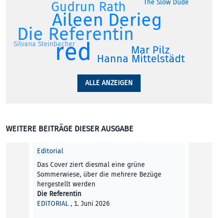
The Slow Dude
Gudrun Rath
Aileen Derieg
Die Referentin
red
Silvana Steinbacher
Mar Pilz
Hanna Mittelstädt
ALLE ANZEIGEN
WEITERE BEITRÄGE DIESER AUSGABE
Editorial
Das Cover ziert diesmal eine grüne
Sommerwiese, über die mehrere Bezüge
hergestellt werden
Die Referentin
EDITORIAL
, 1. Juni 2026