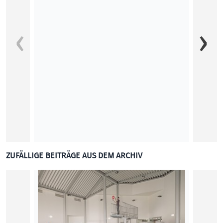
Was ka
Im Kun
Netzku
Aimili
KUNST
ZUFÄLLIGE BEITRÄGE AUS DEM ARCHIV