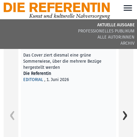
AKTUELLE AUSGABE
PROFESSIONELLES PUBLIKUM
DIE REFERENTIN #44 - AKTUELLE BEITRÄGE
ALLE AUTOR:INNEN
ARCHIV
Editorial
Das Cover ziert diesmal eine grüne
Sommerwiese, über die mehrere Bezüge
hergestellt werden
Die Referentin
EDITORIAL
, 1. Juni 2026
Was ka
Im Kun
Netzku
Aimili
KUNST