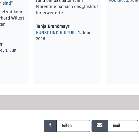
RUBRIK
, 1. Jun
rund um das Salonschiff
n sind“
Florentine hat sich das „Institut
ielzeit kehrt
für erweiterte …
hard Willert
zer
Tanja Brandmayr
KUNST UND KULTUR
, 1. Juni
2016
er
R
, 1. Juni
teilen
mail