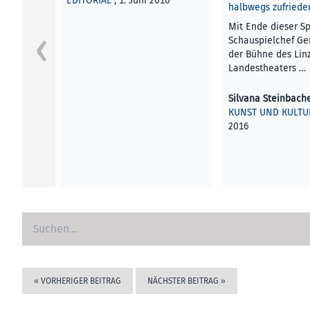
EDITORIAL
, 1. Juni 2016
halbwegs zufriede
Mit Ende dieser Sp
Schauspielchef Ger
der Bühne des Lin
Landestheaters …
Silvana Steinbach
KUNST UND KULTU
2016
«
VORHERIGER BEITRAG
NÄCHSTER BEITRAG
»