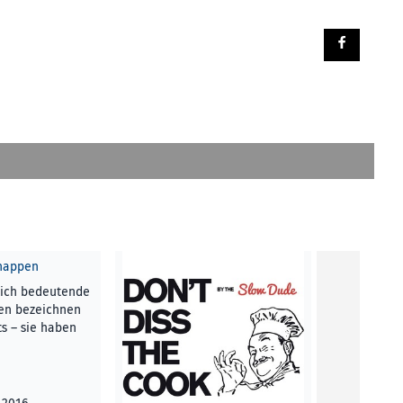
hnappen
klich bedeutende
hen bezeichnen
ts – sie haben
Stadtblick