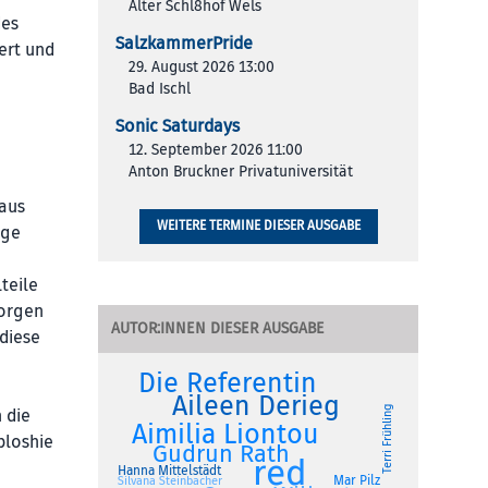
Alter Schl8hof Wels
des
SalzkammerPride
ert und
29. August 2026 13:00
Bad Ischl
Sonic Saturdays
12. September 2026 11:00
Anton Bruckner Privatuniversität
 aus
WEITERE TERMINE DIESER AUSGABE
ige
teile
sorgen
AUTOR:INNEN DIESER AUSGABE
diese
Die Referentin
Aileen Derieg
Terri Frühling
 die
Aimilia Liontou
bloshie
Gudrun Rath
red
Hanna Mittelstädt
Mar Pilz
Silvana Steinbacher