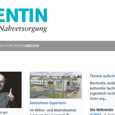
ARCHIV
 AUTOR:INNEN
Theorie aufsc
Wertvolle, wir
kulturelle Sac
eigentlich nich
ihren eig…
Seebühnen-Superlativ
Die Referentin
Im Mikro- und Makrokosmos
s wir