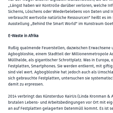
„Längst haben wir Kontrolle darüber verloren, welche In
Sicherns, Löschens oder Wiederbelebens von Daten und In
verbraucht wertvolle natürliche Ressourcen“ heißt es im 
Ausstellung „Behind the Smart World“ im Kunstraum Goet
E-Waste in Afrika
Rußig qualmende Feuerstellen, dazwischen Erwachsene un
Agbogbloshie, einem Stadtteil der Millionenmetropole Acc
Müllhalde, als gigantischer Schrottplatz. Was in Europa, o
Festplatten, Smartphones. Sie werden entkernt, mit gift
sind viel wert. Agbogbloshie hat jedoch auch als Umschl
sich gebrauchte Festplatten, untersuchen sie systematis
damit zu erpressen.
2014 verbringt das Künsterduo KairUs (Linda Kronman & A
brutalen Lebens- und Arbeitsbedingungen vor Ort mit ei
an auf Festplatten gelagerten Datenmüll kommt. Es ist seh