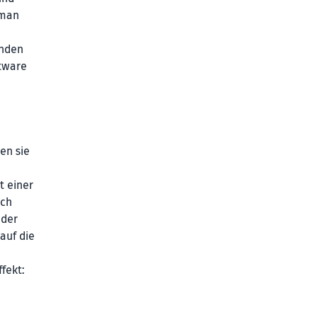
 man
enden
ftware
en sie
t einer
ich
oder
auf die
fekt: