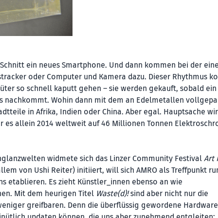
m Schnitt ein neues Smartphone. Und dann kommen bei der ein
nesstracker oder Computer und Kamera dazu. Dieser Rhythmus 
ter so schnell kaputt gehen – sie werden gekauft, sobald ein
eres nachkommt. Wohin dann mit dem an Edelmetallen vollgep
tteile in Afrika, Indien oder China. Aber egal. Hauptsache wir
 es allein 2014 weltweit auf 46 Millionen Tonnen Elektroschr
chglanzwelten widmete sich das Linzer Community Festival
Art
allem von Ushi Reiter) initiiert, will sich AMRO als Treffpunkt r
ns etablieren. Es zieht Künstler_innen ebenso an wie
nen. Mit dem heurigen Titel
Waste(d)!
sind aber nicht nur die
eniger greifbaren. Denn die überflüssig gewordene Hardware 
minütlich updaten können, die uns aber zunehmend entgleiten: