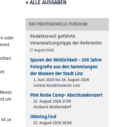
» ALLE AUSGABEN
DAS PROFESSIONELLE PUBLIKUM
Redaktionell geführte
en oder
Veranstaltungstipps der Referentin
kommt
(7. August 2026)
ackten
Spuren der Wirklichkeit – 200 Jah­re
Foto­gra­fie aus den Samm­lun­gen
ott
der Muse­en der Stadt Linz
1. Juni 2026 bis 16. August 2026
Lentos Kunstmuseum Linz
 Meets
Pink Noise Camp- Abschlusskonzert
und um
22. August 2026 17:00
Outback Wolkersdorf
Oktolog/out
ist ja
22. August 2026 18:00