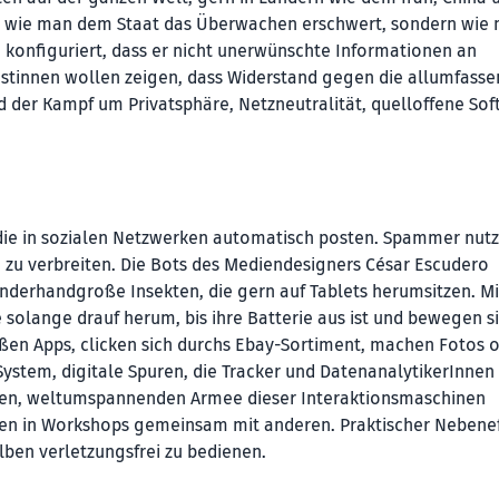
nur, wie man dem Staat das Überwachen erschwert, sondern wie
 konfiguriert, dass er nicht unerwünschte Informationen an
istinnen wollen zeigen, dass Widerstand gegen die allumfass
 der Kampf um Privatsphäre, Netzneutralität, quelloffene So
die in sozialen Netzwerken automatisch posten. Spammer nutz
zu verbreiten. Die Bots des Mediendesigners César Escudero
kinderhandgroße Insekten, die gern auf Tablets herumsitzen. Mi
e solange drauf herum, bis ihre Batterie aus ist und bewegen s
ießen Apps, clicken sich durchs Ebay-Sortiment, machen Fotos 
ystem, digitale Spuren, die Tracker und DatenanalytikerInnen 
einen, weltumspannenden Armee dieser Interaktionsmaschinen
eilen in Workshops gemeinsam mit anderen. Praktischer Nebenef
lben verletzungsfrei zu bedienen.