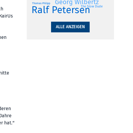
Georg Wilbertz
Thomas Philipp
Ralf Petersen
The Slow Dude
ch
KairUs
ALLE ANZEIGEN
nen
nitte
 deren
 Jahre
r hat.“