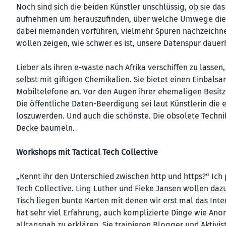
Noch sind sich die beiden Künstler unschlüssig, ob sie da
aufnehmen um herauszufinden, über welche Umwege diese 
dabei niemanden vorführen, vielmehr Spuren nachzeichnen,
wollen zeigen, wie schwer es ist, unsere Datenspur dauer
Lieber als ihren e-waste nach Afrika verschiffen zu lasse
selbst mit giftigen Chemikalien. Sie bietet einen Einbal
Mobiltelefone an. Vor den Augen ihrer ehemaligen Besitzer
Die öffentliche Daten-Beerdigung sei laut Künstlerin die
loszuwerden. Und auch die schönste. Die obsolete Techn
Decke baumeln.
Workshops mit Tactical Tech Collective
„Kennt ihr den Unterschied zwischen http und https?“ Ich p
Tech Collective. Ling Luther und Fieke Jansen wollen da
Tisch liegen bunte Karten mit denen wir erst mal das Int
hat sehr viel Erfahrung, auch komplizierte Dinge wie A
alltagsnah zu erklären. Sie trainieren Blogger und Aktivi