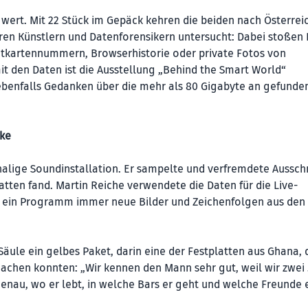
e wert. Mit 22 Stück im Gepäck kehren die beiden nach Österrei
en Künstlern und Datenforensikern untersucht: Dabei stoßen 
editkartennummern, Browserhistorie oder private Fotos von
it den Daten ist die Ausstellung „Behind the Smart World“
 ebenfalls Gedanken über die mehr als 80 Gigabyte an gefunde
ske
lige Soundinstallation. Er sampelte und verfremdete Aussch
atten fand. Martin Reiche verwendete die Daten für die Live-
rt ein Programm immer neue Bilder und Zeichenfolgen aus den
 Säule ein gelbes Paket, darin eine der Festplatten aus Ghana,
achen konnten: „Wir kennen den Mann sehr gut, weil wir zwei
enau, wo er lebt, in welche Bars er geht und welche Freunde e