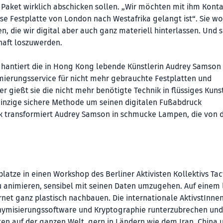
s Paket wirklich abschicken sollen. „Wir möchten mit ihm Kont
Festplatte von London nach Westafrika gelangt ist“. Sie wo
 die wir digital aber auch ganz materiell hinterlassen. Und s
haft loszuwerden.
n, hantiert die in Hong Kong lebende Künstlerin Audrey Samson
samierungsservice für nicht mehr gebrauchte Festplatten und
 gießt sie die nicht mehr benötigte Technik in flüssiges Kuns
 einzige sichere Methode um seinen digitalen Fußabdruck
ik transformiert Audrey Samson in schmucke Lampen, die von 
latze in einen Workshop des Berliner Aktivisten Kollektivs Tac
zu animieren, sensibel mit seinen Daten umzugehen. Auf einem
ernet ganz plastisch nachbauen. Die internationale AktivstInne
nonymisierungssoftware und Kryptographie runterzubrechen un
sten auf der ganzen Welt, gern in Ländern wie dem Iran, China 