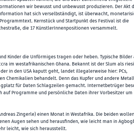
formationen wir bewusst und unbewusst produzieren. Der Akt 
formation hat sich verselbständigt, ist überwacht, monetarisi
Programmtext. Kernstück und Startpunkt des Festival ist die
hestraße, die 17 KünstlerInnenpositionen versammelt.
d Kinder die Unförmiges tragen oder heben. Typische Bilder
ra im westafrikanischen Ghana. Bekannt ist der Slum als ries
der in den USA kaputt geht, landet illegalerweise hier: PCs,
igen Chemikalien behandelt. Denn das Kupfer und andere Metall
agplatz für Daten Schlagzeilen gemacht. Internetbetrüger be
ch auf Programme und persönliche Daten ihrer Vorbesitzer um 
ndreas Zingerle) einen Monat in Westafrika. Die beiden wollen
genen Augen sehen und herausfinden, wie leicht man in Agbog
r leicht, wie sich herausstellt.