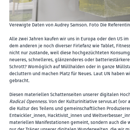
Verewigte Daten von Audrey Samson. Foto Die Referentin
Alle zwei Jahren kaufen wir uns in Europa oder den US i
dem anderen je noch diverser Firlefanz wie Tablet, Fit
nicht nur zustande, weil diese hochgezüchteten Konsumgü
neueres, schnelleres, glänzenderes oder batteriestärk
Schrott? Womöglich auf Müllhalden oder in ganze Müllstad
decluttern und machen Platz für Neues. Laut UN haben wir
gebracht.
Diesen materiellen Schattenseiten unserer digitalen Ho
Radical Openness.
Von der Kulturinitiative servus.at (vor 
die Kultur des Teilens und gemeinschaftlichen Produziere
Entwickler_innen, Hacktivist_innen und Weltverbesser_in
materiellen Manifestationen gemeint, sondern auch die w
nur der Träger unserer digitalen Wunderwelten, die wir 