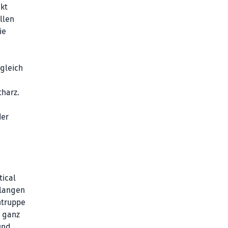
akt
llen
ie
 gleich
tharz.
der
tical
 langen
ntruppe
d ganz
und