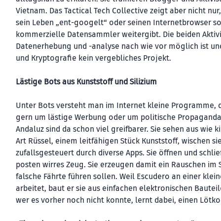
Vietnam. Das Tactical Tech Collective zeigt aber nicht 
sein Leben „ent-googelt“ oder seinen Internetbrowser so
kommerzielle Datensammler weitergibt. Die beiden Aktiv
Datenerhebung und -analyse nach wie vor möglich ist und
und Kryptografie kein vergebliches Projekt.
Lästige Bots aus Kunststoff und Silizium
Unter Bots versteht man im Internet kleine Programme, 
gern um lästige Werbung oder um politische Propaganda 
Andaluz sind da schon viel greifbarer. Sie sehen aus wie 
Art Rüssel, einem leitfähigen Stück Kunststoff, wischen si
zufallsgesteuert durch diverse Apps. Sie öffnen und schl
posten wirres Zeug. Sie erzeugen damit ein Rauschen im S
falsche Fährte führen sollen. Weil Escudero an einer kl
arbeitet, baut er sie aus einfachen elektronischen Baut
wer es vorher noch nicht konnte, lernt dabei, einen Lötko