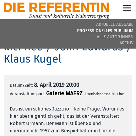
AKTUELLE AUSGABE
Jazzkonzert mit Joe
PROFESSIONELLES PUBLIKUM
ALLE AUTOR:INNEN
McPhee / John Edwards /
ARCHIV
Klaus Kugel
8. April 2019 20:00
Datum/Zeit:
Galerie MAERZ
Veranstaltungsort:
,
Eisenbahngasse 20, Linz
Das ist ein schönes Jazztrio – keine Frage. Worum es
hier aber eigentlich geht, das ist der Veranstalter:
Robert Urmann. Der Mann ist über 80 und
unermüdlich. 1957 zum Beispiel hat er in Linz die