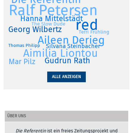
Ralf Petersen
Hanna Mittelstädt
red
The Slow Dude
Georg Wilbertz
Terri Frühling
Aileen Derieg
Silvana Steinbacher
Thomas Philipp
Aimilia Liontou
Gudrun Rath
Mar Pilz
ALLE ANZEIGEN
ÜBER UNS
Die Referentin
ist ein freies Zeitungsprojekt und