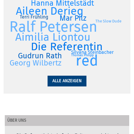
Hanna Mittelstädt
Aileen Derieg
Mar Pilz
Terri Frühling
Ralf Petersen
The Slow Dude
Aimilia Liontou
Die Referentin
Silvana Steinbacher
Gudrun Rath
red
Thomas Philipp
Georg Wilbertz
ALLE ANZEIGEN
ÜBER UNS