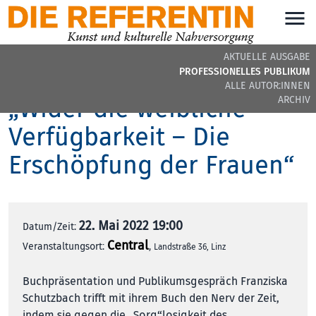
AKTUELLE AUSGABE
Franziska Schutzbach
PROFESSIONELLES PUBLIKUM
ALLE AUTOR:INNEN
„Wider die weibliche
ARCHIV
Verfügbarkeit – Die
Erschöpfung der Frauen“
22. Mai 2022 19:00
Datum/Zeit:
Central
Veranstaltungsort:
,
Landstraße 36, Linz
Buchpräsentation und Publikumsgespräch Franziska
Schutzbach trifft mit ihrem Buch den Nerv der Zeit,
indem sie gegen die „Sorg“losigkeit des