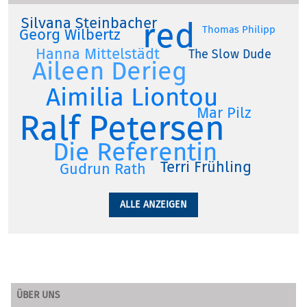
Silvana Steinbacher
red
Thomas Philipp
Georg Wilbertz
Hanna Mittelstädt
The Slow Dude
Aileen Derieg
Aimilia Liontou
Mar Pilz
Ralf Petersen
Die Referentin
Terri Frühling
Gudrun Rath
ALLE ANZEIGEN
ÜBER UNS