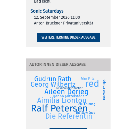
Bad Ischl
Sonic Saturdays
12. September 2026 11:00
Anton Bruckner Privatuniversität
WEITERE TERMINE DIESER AUSGABE
AUTOR:INNEN DIESER AUSGABE
Gudrun Rath
Mar Pilz
red
Thomas Philipp
Georg Wilbertz
Silvana Steinbacher
Aileen Derieg
Hanna Mittelstädt
Aimilia Liontou
Ralf Petersen
Terri Frühling
The Slow Dude
Die Referentin