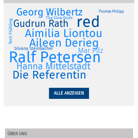
Georg Wilbertz
Thomas Philipp
red
The Slow Dude
Gudrun Rath
Terri Frühling
Aimilia Liontou
Aileen Derieg
Silvana Steinbacher
Mar Pilz
Ralf Petersen
Hanna Mittelstädt
Die Referentin
ALLE ANZEIGEN
ÜBER UNS