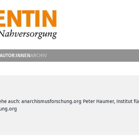
 AUTOR:INNEN
ARCHIV
iehe auch: anarchismusforschung.org Peter Haumer, Institut fü
hung.org