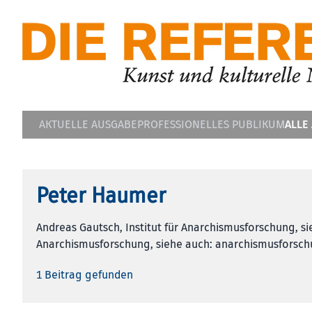
ALLE
AKTUELLE AUSGABE
PROFESSIONELLES PUBLIKUM
Peter Haumer
Andreas Gautsch, Institut für Anarchismus­forschung, s
Anarchismus­forschung, siehe auch: anarchismusforsc
1 Beitrag gefunden