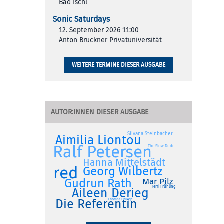
Bad Ischl
Sonic Saturdays
12. September 2026 11:00
Anton Bruckner Privatuniversität
WEITERE TERMINE DIESER AUSGABE
AUTOR:INNEN DIESER AUSGABE
Silvana Steinbacher
Aimilia Liontou
Ralf Petersen
The Slow Dude
Hanna Mittelstädt
red
Georg Wilbertz
Gudrun Rath
Mar Pilz
Terri Frühling
Aileen Derieg
Die Referentin
Thomas Philipp