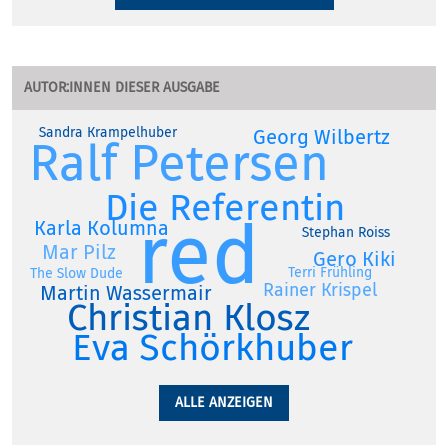
AUTOR:INNEN DIESER AUSGABE
Sandra Krampelhuber
Georg Wilbertz
Ralf Petersen
Die Referentin
red
Karla Kolumna
Stephan Roiss
Mar Pilz
Gero Kiki
Terri Frühling
The Slow Dude
Rainer Krispel
Martin Wassermair
Christian Klosz
Eva Schörkhuber
ALLE ANZEIGEN