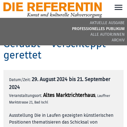
AKTUELLE AUSGABE
Das Leben der Dinge.
PROFESSIONELLES PUBLIKUM
ALLE AUTOR:INNEN
Geraubt – verschleppt –
ARCHIV
gerettet
29. August 2024 bis 21. September
Datum/Zeit:
2024
Altes Marktrichterhaus
Veranstaltungsort:
,
Lauffner
Marktstrasse 21, Bad Ischl
Ausstellung Die in Laufen gezeigten künstlerischen
Positionen thematisieren das Schicksal von