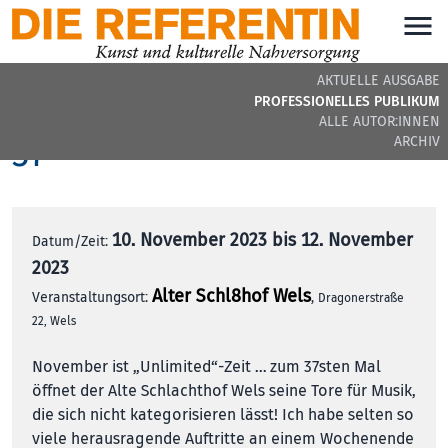
AKTUELLE AUSGABE
Festival „music unlimited
PROFESSIONELLES PUBLIKUM
ALLE AUTOR:INNEN
37“
ARCHIV
10. November 2023 bis 12. November
Datum/Zeit:
2023
Alter Schl8hof Wels
Veranstaltungsort:
,
Dragonerstraße
22, Wels
November ist „Unlimited“-Zeit … zum 37sten Mal
öffnet der Alte Schlachthof Wels seine Tore für Musik,
die sich nicht kategorisieren lässt! Ich habe selten so
viele herausragende Auftritte an einem Wochenende