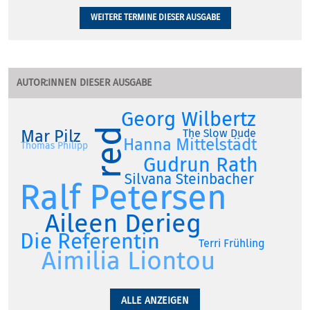
WEITERE TERMINE DIESER AUSGABE
AUTOR:INNEN DIESER AUSGABE
Georg Wilbertz
red
The Slow Dude
Mar Pilz
Hanna Mittelstädt
Thomas Philipp
Gudrun Rath
Silvana Steinbacher
Ralf Petersen
Aileen Derieg
Die Referentin
Terri Frühling
Aimilia Liontou
ALLE ANZEIGEN